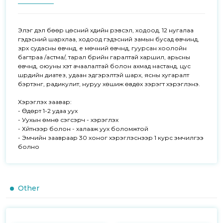
Элэг дэлүү бөөр цөсний хүүдийн үрэвсэл, ходоод, 12 нугалаа 
гэдэсний шархлаа, ходоод гэдэсний замын бусад өвчинд, 
зүрх судасны өвчнүүд, үе мөчний өвчнүүд, гуурсан хоолойн 
багтраа /астма/, тарал бүрийн гаралтай харшил, арьсны 
өвчнүүд, оюуны хэт ачаалалтай болон ахмад настанд, цус 
шүүрдийн диатез, удаан эдгэрэлтэй шарх, ясны хугаралт 
бэртэнг, радикулит, нуруу хөшиж өвдөх зэрэгт хэрэглэнэ. 

Хэрэглэх заавар: 

- Өдөрт 1-2 удаа уух

- Уухын өмнө сэгсэрч - хэрэглэх 

- Хүйтнээр болон - халааж уух боломжтой

- Эмчийн заавраар 30 хоног хэрэглэснээр 1 курс эмчилгээ 
болно
Other