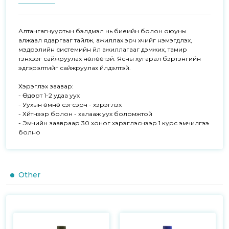
Алтангагнууртын бэлдмэл нь биеийн болон оюуны 
алжаал ядаргааг тайлж, ажиллах эрч хүчийг нэмэгдүүлэх, 
мэдрэлийн системийн үйл ажиллагааг дэмжих, тамир 
тэнхээг сайжруулах нөлөөтэй. Ясны хугарал бэртэнгийн 
эдгэрэлтийг сайжруулах үйлдэлтэй.

Хэрэглэх заавар:

- Өдөрт 1-2 удаа уух

- Уухын өмнө сэгсэрч - хэрэглэх 

- Хүйтнээр болон - халааж уух боломжтой

- Эмчийн заавраар 30 хоног хэрэглэснээр 1 курс эмчилгээ 
болно
Other