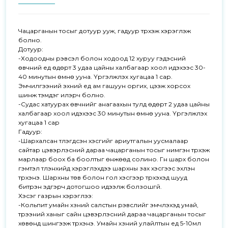
Чацарганын тосыг дотуур ууж, гадуур түрхэж хэрэглэж 
болно.

Дотуур:

-Ходоодны үрэвсэл болон ходоод 12 хуруу гэдэсний 
өвчний үед өдөрт 3 удаа цайны халбагаар хоол идэхээс 30-
40 минутын өмнө ууна. Үргэлжлэх хугацаа 1 сар. 
Эмчилгээний эхний үед ам гашуун оргих, цээж хорсох 
шинж тэмдэг илэрч болно.

-Судас хатуурах өвчнийг анагаахын тулд өдөрт 2 удаа цайны 
халбагаар хоол идэхээс 30 минутын өмнө ууна. Үргэлжлэх 
хугацаа 1 сар

Гадуур:

-Шархалсан түлэгдсэн хэсгийг ариутгалын уусмалаар 
сайтар цэвэрлэсний дараа чацарганын тосыг нимгэн түрхэж 
марлаар боох ба боолтыг өнжөөд солино. Гүн шарх болон 
гэмтэл түлэнхийд хэрэглэхдээ шархны зах хэсгээс эхлэн 
түрхэнэ. Шархны төв болон гол хэсгээр түрхэхэд шууд 
битүүрэн эдгэрч дотогшоо идээлж болзошгүй.

Хэсэг газрын хэрэглээ:

-Кольпит умайн хүзүүний салстын үрэвслийг эмчлэхэд умай, 
үтрээний ханыг сайн цэвэрлэсний дараа чацарганын тосыг 
хөвөнд шингээж түрхэнэ. Умайн хүзүүний улайлтын үед 5-10мл 