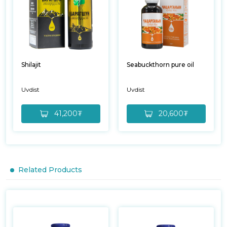
Shilajit
Seabuckthorn pure oil
Uvdist
Uvdist
41,200₮
20,600₮
Related Products