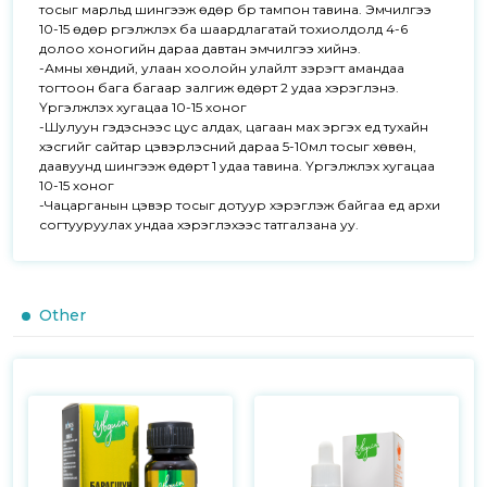
тосыг марльд шингээж өдөр бүр тампон тавина. Эмчилгээ 
10-15 өдөр үргэлжлэх ба шаардлагатай тохиолдолд 4-6 
долоо хоногийн дараа давтан эмчилгээ хийнэ.

-Амны хөндий, улаан хоолойн улайлт зэрэгт амандаа 
тогтоон бага багаар залгиж өдөрт 2 удаа хэрэглэнэ. 
Үргэлжлэх хугацаа 10-15 хоног

-Шулуун гэдэснээс цус алдах, цагаан мах эргэх үед тухайн 
хэсгийг сайтар цэвэрлэсний дараа 5-10мл тосыг хөвөн, 
даавуунд шингээж өдөрт 1 удаа тавина. Үргэлжлэх хугацаа 
10-15 хоног

-Чацарганын цэвэр тосыг дотуур хэрэглэж байгаа үед архи 
согтууруулах ундаа хэрэглэхээс татгалзана уу.
Other