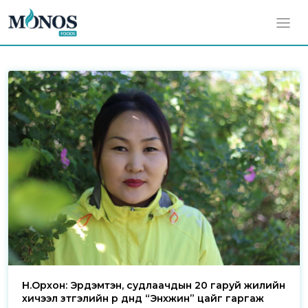
Н.Орхон: Эрдэмтэн, судлаачдын 20 гаруй жилийн
хичээл зүтгэлийн үр дүнд “Энхжин” цайг гаргаж