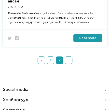
авсан
2020.06.29
Дэлхийн байгалийн нөөцийн үнэт баялгийн нэг нь эмийн
ургамал юм. Монгол орны ургамлын аймагт 3300 гаруй
зүйлийн дээд ургамал ургадгаас 800 гаруй зүйлийн
ургамал нь эмийн ач холбогдолтойд тооцогддог. Эдгээр
ургамлууд хүний биед ашиг тустай ч тунг нь тааруулж, зөв
зохистой хэрэглэхгүй бол эм бус хор болдог байна.
Read more
Ялангуяа сүүлийн үед иргэд эмийн ургамал бүх зүйлд сайн
гэж хошуурцгаан мэдэх мэдэхгүй ургамлаа хэрэглэж
байгальд төдийгүй эрүүл мэнддээ сөрөг нөлөө учруулдаг.
‹
1
2
›
Social media
Холбоосууд